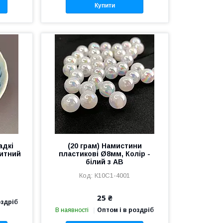
Купити
адкі
(20 грам) Намистини
китний
пластикові Ø8мм, Колір -
білий з АВ
К10С1-4001
25 ₴
оздріб
В наявності
Оптом і в роздріб