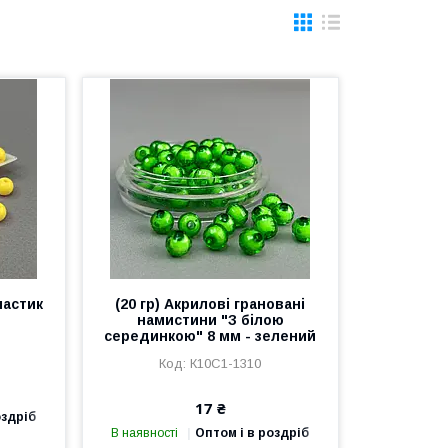
ластик
(20 гр) Акрилові грановані
намистини "З білою
серединкою" 8 мм - зелений
К10С1-1310
17 ₴
оздріб
В наявності
Оптом і в роздріб