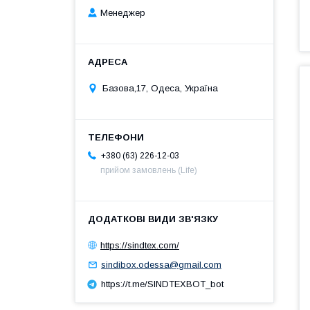
Менеджер
Базова,17, Одеса, Україна
+380 (63) 226-12-03
прийом замовлень (Life)
https://sindtex.com/
sindibox.odessa@gmail.com
https://t.me/SINDTEXBOT_bot