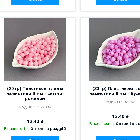
Купити
Купити
(20 гр) Пластикові гладкі
(20 гр) Пластикові гл
намистини 8 мм - світло-
намистини 8 мм - буз
рожевий
К11С3-3091
К11С3-3088
12,40 ₴
12,40 ₴
В наявності
Оптом і в р
В наявності
Оптом і в роздріб