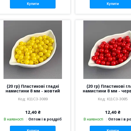
Купити
Купити
(20 гр) Пластикові гладкі
(20 гр) Пластикові гл
намистини 8 мм - жовтий
намистини 8 мм - чер
К11С3-3089
К11С3-3085
12,40 ₴
12,40 ₴
В наявності
Оптом і в роздріб
В наявності
Оптом і в р
Купити
Купити