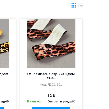
2,5см.
1м. лампасна стрічка 2,5см.
#10-1
Л1С1-301
12 ₴
оздріб
В наявності
Оптом і в роздріб