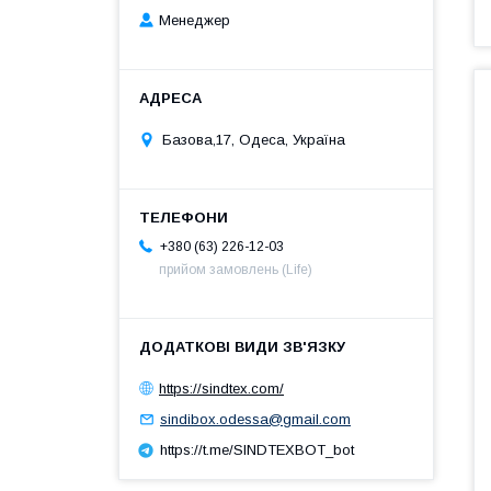
Менеджер
Базова,17, Одеса, Україна
+380 (63) 226-12-03
прийом замовлень (Life)
https://sindtex.com/
sindibox.odessa@gmail.com
https://t.me/SINDTEXBOT_bot