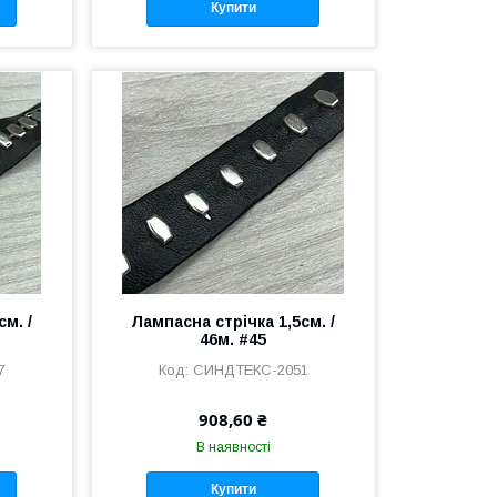
Купити
м. /
Лампасна стрічка 1,5см. /
46м. #45
7
СИНДТЕКС-2051
908,60 ₴
В наявності
Купити