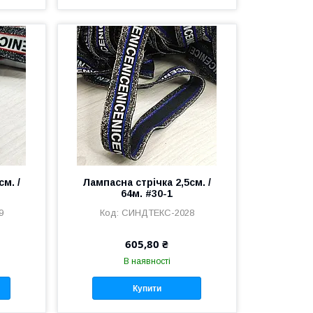
м. /
Лампасна стрічка 2,5см. /
64м. #30-1
9
СИНДТЕКС-2028
605,80 ₴
В наявності
Купити