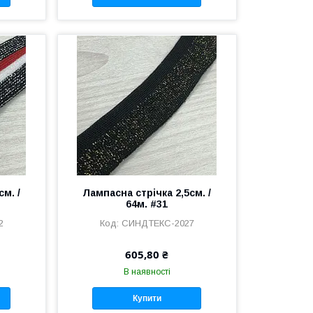
м. /
Лампасна стрічка 2,5см. /
64м. #31
2
СИНДТЕКС-2027
605,80 ₴
В наявності
Купити