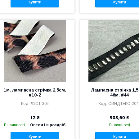
Купити
Купити
1м. лампасна стрічка 2,5см.
Лампасна стрічка 1,5с
#10-2
46м. #44
Л1С1-302
СИНДТЕКС-204
12 ₴
908,60 ₴
В наявності
Оптом і в роздріб
В наявності
Купити
Купити