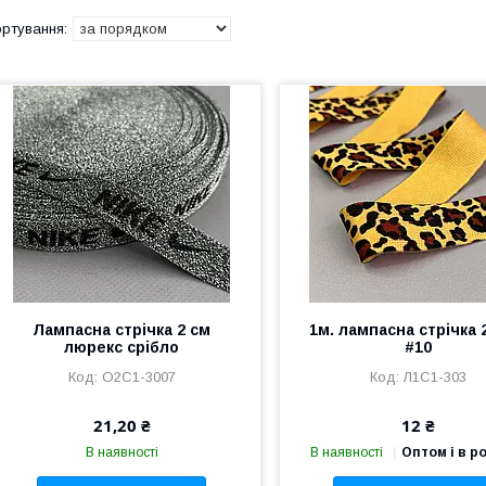
Лампасна стрічка 2 см
1м. лампасна стрічка 
люрекс срібло
#10
О2С1-3007
Л1С1-303
21,20 ₴
12 ₴
В наявності
В наявності
Оптом і в р