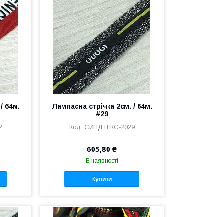
/ 64м.
Лампасна стрічка 2см. / 64м.
#29
2
СИНДТЕКС-2029
605,80 ₴
В наявності
Купити