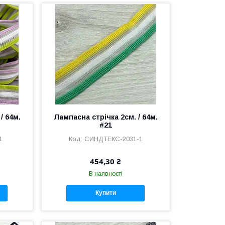
/ 64м.
Лампасна стрічка 2см. / 64м.
#21
1
СИНДТЕКС-2031-1
454,30 ₴
В наявності
Купити