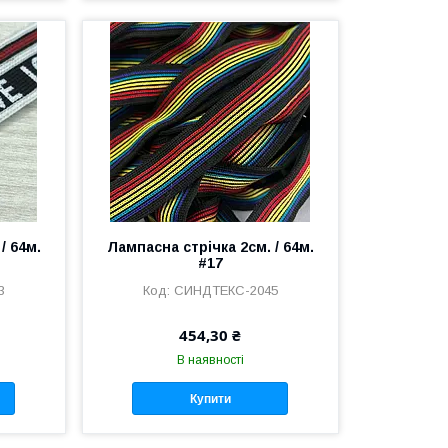
/ 64м.
Лампасна стрічка 2см. / 64м.
#17
3
СИНДТЕКС-2045
454,30 ₴
В наявності
Купити